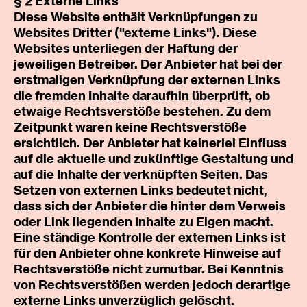
§ 2 Externe Links
Diese Website enthält Verknüpfungen zu
CATERING
Websites Dritter ("externe Links"). Diese
Websites unterliegen der Haftung der
KARRIERE
jeweiligen Betreiber. Der Anbieter hat bei der
erstmaligen Verknüpfung der externen Links
KONTAKT
die fremden Inhalte daraufhin überprüft, ob
etwaige Rechtsverstöße bestehen. Zu dem
EINBLICKE
Zeitpunkt waren keine Rechtsverstöße
ersichtlich. Der Anbieter hat keinerlei Einfluss
auf die aktuelle und zukünftige Gestaltung und
auf die Inhalte der verknüpften Seiten. Das
Setzen von externen Links bedeutet nicht,
dass sich der Anbieter die hinter dem Verweis
oder Link liegenden Inhalte zu Eigen macht.
Eine ständige Kontrolle der externen Links ist
für den Anbieter ohne konkrete Hinweise auf
Rechtsverstöße nicht zumutbar. Bei Kenntnis
von Rechtsverstößen werden jedoch derartige
externe Links unverzüglich gelöscht.